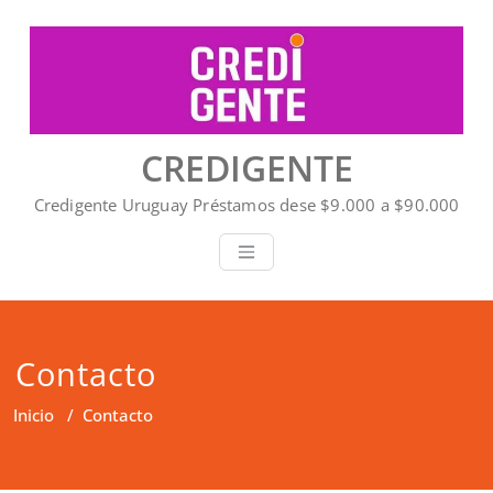
Saltar
al
contenido
CREDIGENTE
Credigente Uruguay Préstamos dese $9.000 a $90.000
Contacto
Inicio
/
Contacto