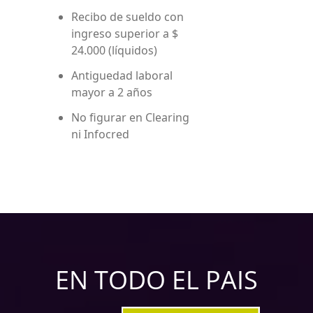
Recibo de sueldo con
ingreso superior a $
24.000 (líquidos)
Antiguedad laboral
mayor a 2 años
No figurar en Clearing
ni Infocred
EN TODO EL PAIS